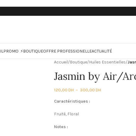
IL
PROMO ⚡
BOUTIQUE
OFFRE PROFESSIONELLE
ACTUALITÉ
Accueil
/
Boutique
/
Huiles Essentielles
/
Jas
Jasmin by Air/A
120,00
DH
–
300,00
DH
Caractéristiques :
Fruité, Floral
Notes :