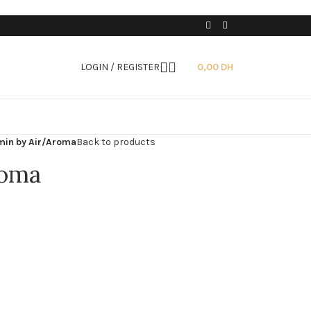
LOGIN / REGISTER
0,00
DH
min by Air/Aroma
Back to products
roma