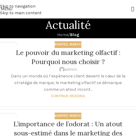
Skip to navigation
MENU
Skip to main content
Actualité
Home
/
Blog
BONFEEL MAROC
16
Le pouvoir du marketing olfactif :
AOÛT
Pourquoi nous choisir ?
admin
Dans un monde où l’expérience client devient le cœur de la
stratégie de marque, le marketing olfactif se démarque
comme un atout incont...
CONTINUE READING
BONFEEL MAROC
16
L’importance de l’odorat : Un atout
AOÛT
sous-estimé dans le marketing des